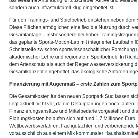
barrierearme Anbindung für Zuschauer, Aktive und Mitarbeit
sondern auch infrastrukturell klug eingebettet ist.
Für den Trainings- und Spielbetrieb entstehen neben dem H
Diese Flächen ermöglichen eine flexible Nutzung durch ve
Gesamtanlage – insbesondere bei hoher Trainingsfrequenz
das geplante Sports-Motion-Lab mit integrierter Laufbahn f
Schnittstelle zwischen sportwissenschaftlicher Forschung
akademischer Lehre und regionalem Sportbetrieb. In Rich
dem Artenschutz als auch der Regenwasserversickerung di
Gesamtkonzept eingebettet, das ökologische Anforderungen
Finanzierung mit Augenmaß – erste Zahlen zum Sport
Die Gesamtkosten für den neuen Sportpark Süd lassen sich
liegt aktuell nicht vor, da die Detailplanungen noch lau
Finanzierungsansätze und Mittelbedarfe vorgestellt und disku
Planungskosten belaufen sich auf rund 1,7 Millionen Euro
Wettbewerbsverfahren, Fachgutachten und vorbereitende 
voraussichtlich aus einem Mix kommunaler Haushaltsmittel,