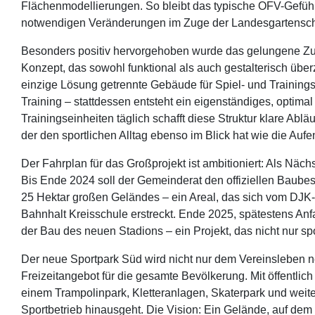
Flächenmodellierungen. So bleibt das typische OFV-Gefühl 
notwendigen Veränderungen im Zuge der Landesgartensc
Besonders positiv hervorgehoben wurde das gelungene Zu
Konzept, das sowohl funktional als auch gestalterisch überz
einzige Lösung getrennte Gebäude für Spiel- und Trainings
Training – stattdessen entsteht ein eigenständiges, optima
Trainingseinheiten täglich schafft diese Struktur klare Abl
der den sportlichen Alltag ebenso im Blick hat wie die Auf
Der Fahrplan für das Großprojekt ist ambitioniert: Als Näc
Bis Ende 2024 soll der Gemeinderat den offiziellen Baubes
25 Hektar großen Geländes – ein Areal, das sich vom DJK
Bahnhalt Kreisschule erstreckt. Ende 2025, spätestens Anfa
der Bau des neuen Stadions – ein Projekt, das nicht nur spo
Der neue Sportpark Süd wird nicht nur dem Vereinsleben ne
Freizeitangebot für die gesamte Bevölkerung. Mit öffentlich
einem Trampolinpark, Kletteranlagen, Skaterpark und weite
Sportbetrieb hinausgeht. Die Vision: Ein Gelände, auf de