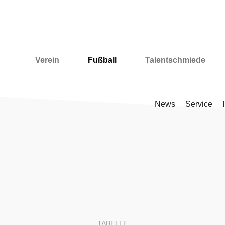
info@offenburgerfv.de
Verein
Fußball
Talentschmiede
News
Service
TABELLE