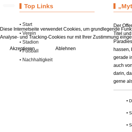
Top Links
„Myt
• Start
Der Offe
Diese Internetseite verwendet Cookies, um grundlegende Funkt
• Verein
Titel un
Analyse- und Tracking-Cookies nur mit Ihrer Zustimmung eing
Paradies
• Stadion
Akzeptieren
Ablehnen
hassen, 
• Fußball
gerade i
• Nachhaltigkeit
auch von
darin, d
gerne al
• D
• 
• 