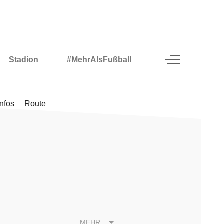
Off-Canvas To
Stadion
#MehrAlsFußball
Infos
Route
MEHR...