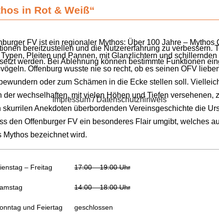
hos in Rot & Weiß“
nburger FV ist ein regionaler Mythos: Über 100 Jahre – Mythos
ionen bereitzustellen und die Nutzererfahrung zu verbessern. 
d Typen, Pleiten und Pannen, mit Glanzlichtern und schillernden
esetzt werden. Bei Ablehnung können bestimmte Funktionen ein
vögeln. Offenburg wusste nie so recht, ob es seinen OFV lieben
bewundern oder zum Schämen in die Ecke stellen soll. Vielleicht
n der wechselhaften, mit vielen Höhen und Tiefen versehenen, 
Impressum
/
Datenschutzhinweis
 skurrilen Anekdoten überbordenden Vereinsgeschichte die Ur
ass den Offenburger FV ein besonderes Flair umgibt, welches a
s Mythos bezeichnet wird.
ienstag – Freitag
17:00 – 19:00 Uhr
Samstag
14:00 – 18:00 Uhr
Sonntag und Feiertag
geschlossen