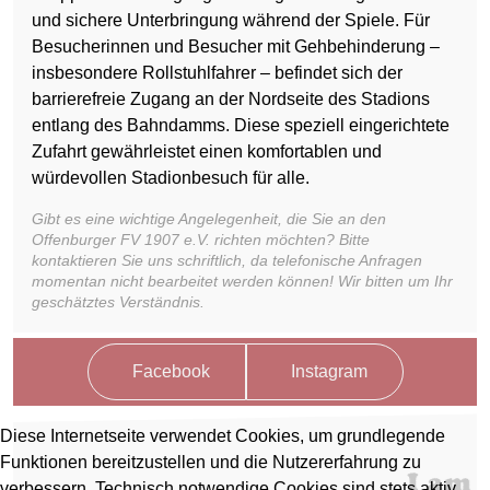
und sichere Unterbringung während der Spiele. Für
Besucherinnen und Besucher mit Gehbehinderung –
insbesondere Rollstuhlfahrer – befindet sich der
barrierefreie Zugang an der Nordseite des Stadions
entlang des Bahndamms. Diese speziell eingerichtete
Zufahrt gewährleistet einen komfortablen und
würdevollen Stadionbesuch für alle.
Gibt es eine wichtige Angelegenheit, die Sie an den
Offenburger FV 1907 e.V. richten möchten? Bitte
kontaktieren Sie uns schriftlich, da telefonische Anfragen
momentan nicht bearbeitet werden können! Wir bitten um Ihr
geschätztes Verständnis.
Facebook
Instagram
Diese Internetseite verwendet Cookies, um grundlegende
Funktionen bereitzustellen und die Nutzererfahrung zu
verbessern. Technisch notwendige Cookies sind stets aktiv,