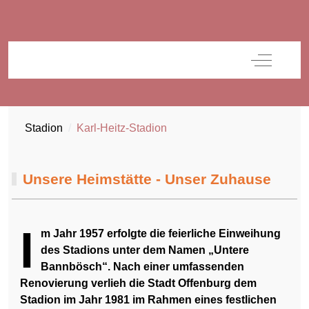
Off-Canva
Stadion
Karl-Heitz-Stadion
Unsere Heimstätte - Unser Zuhause
I
m Jahr 1957 erfolgte die feierliche Einweihung
des Stadions unter dem Namen „Untere
Bannbösch“. Nach einer umfassenden
Renovierung verlieh die Stadt Offenburg dem
Stadion im Jahr 1981 im Rahmen eines festlichen